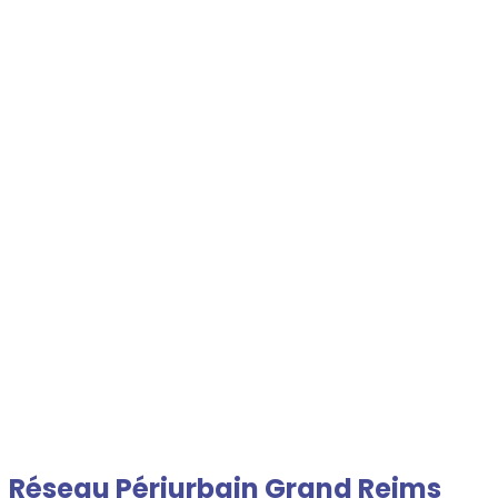
BERMÉRICOURT
Bienvenue sur le site de la commune
Réseau Périurbain Grand Reims