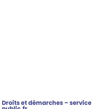
BERMÉRICOURT
Bienvenue sur le site de la commune
Droits et démarches – service
public.fr